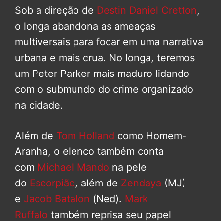
Sob a direção de
Destin Daniel Cretton
,
o longa abandona as ameaças
multiversais para focar em uma narrativa
urbana e mais crua. No longa, teremos
um Peter Parker mais maduro lidando
com o submundo do crime organizado
na cidade.
Além de
Tom Holland
como Homem-
Aranha, o elenco também conta
com
Michael Mando
na pele
do
Escorpião
, além de
Zendaya
(MJ)
e
Jacob Batalon
(Ned).
Mark
Ruffalo
também reprisa seu papel