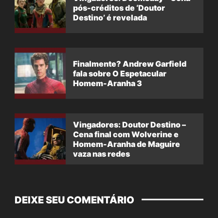
pós-créditos de ‘Doutor
Destino’ é revelada
Finalmente? Andrew Garfield
fala sobre O Espetacular
Homem-Aranha 3
Vingadores: Doutor Destino –
Cena final com Wolverine e
Homem-Aranha de Maguire
vaza nas redes
DEIXE SEU COMENTÁRIO