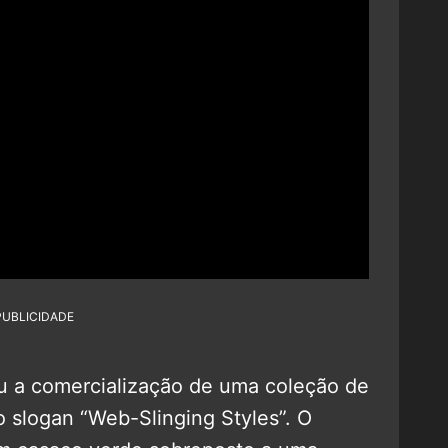
PUBLICIDADE
u a comercialização de uma coleção de
o slogan “Web-Slinging Styles”. O