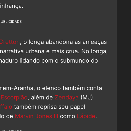
zinhança.
PUBLICIDADE
 Cretton
, o longa abandona as ameaças
narrativa urbana e mais crua. No longa,
 maduro lidando com o submundo do
em-Aranha, o elenco também conta
o
Escorpião
, além de
Zendaya
(MJ)
ffalo
também reprisa seu papel
do de
Marvin Jones III
como
Lápide
.