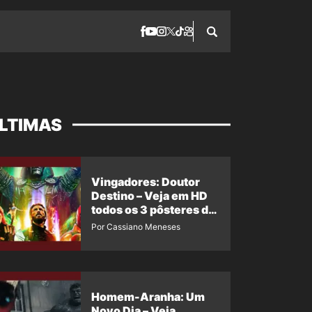
LTIMAS
Vingadores: Doutor
Destino – Veja em HD
todos os 3 pôsteres de
‘Doomsday’ + 1 imagem
Por Cassiano Meneses
oficial com os 26
heróis do filme
Homem-Aranha: Um
Novo Dia – Veja