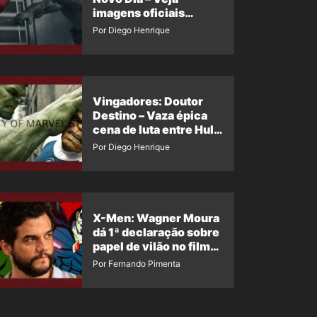
imagens oficiais
descartadas do Hulk
Por Diego Henrique
Cinza no filme
Vingadores: Doutor
Destino – Vaza épica
cena de luta entre Hulk
e o Coisa
Por Diego Henrique
X-Men: Wagner Moura
dá 1ª declaração sobre
papel de vilão no filme
da Marvel
Por Fernando Pimenta