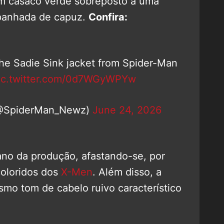
um casaco verde sobreposto a uma
panhada de capuz.
Confira:
the Sadie Sink jacket from Spider-Man
ic.twitter.com/0d7WGyWPYw
@SpiderMan_Newz)
June 24, 2026
ano da produção, afastando-se, por
coloridos dos
X-Men
. Além disso, a
mo tom de cabelo ruivo característico