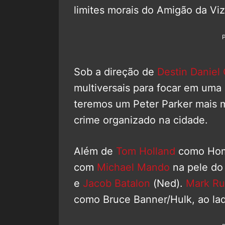
limites morais do Amigão da Vi
Sob a direção de
Destin Daniel
multiversais para focar em uma 
teremos um Peter Parker mais
crime organizado na cidade.
Além de
Tom Holland
como Hom
com
Michael Mando
na pele d
e
Jacob Batalon
(Ned).
Mark Ru
como Bruce Banner/Hulk, ao la