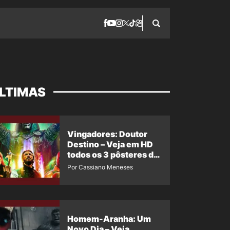
LTIMAS
Vingadores: Doutor
Destino – Veja em HD
todos os 3 pôsteres de
‘Doomsday’ + 1 imagem
Por Cassiano Meneses
oficial com os 26
heróis do filme
Homem-Aranha: Um
Novo Dia – Veja