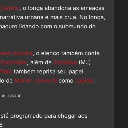
 Cretton
, o longa abandona as ameaças
narrativa urbana e mais crua. No longa,
 maduro lidando com o submundo do
mem-Aranha
, o elenco também conta
o
Escorpião
, além de
Zendaya
(MJ)
ffalo
também reprisa seu papel
do de
Marvin Jones III
como
Lápide
.
PUBLICIDADE
stá programado para chegar aos
6.