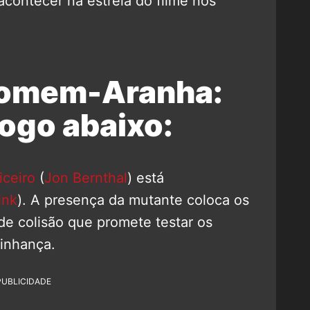
acontecer na estreia do filme nos
Homem-Aranha:
ogo abaixo:
iceiro
(
Jon Bernthal
) está
ink
). A presença da mutante coloca os
e colisão que promete testar os
zinhança.
PUBLICIDADE