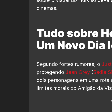
sobre o visual do Hulk só deve 
cinemas.
Tudo sobre 
Um Novo Dia l
Segundo fortes rumores, o
Just
protegendo
Jean Grey
(
Sadie S
dois personagens em uma rota d
limites morais do Amigão da Vi