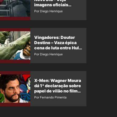
imagens oficiais
descartadas do Hulk
Por Diego Henrique
Cinza no filme
Vingadores: Doutor
Destino – Vaza épica
cena de luta entre Hulk
e o Coisa
Por Diego Henrique
X-Men: Wagner Moura
dá 1ª declaração sobre
papel de vilão no filme
da Marvel
Por Fernando Pimenta