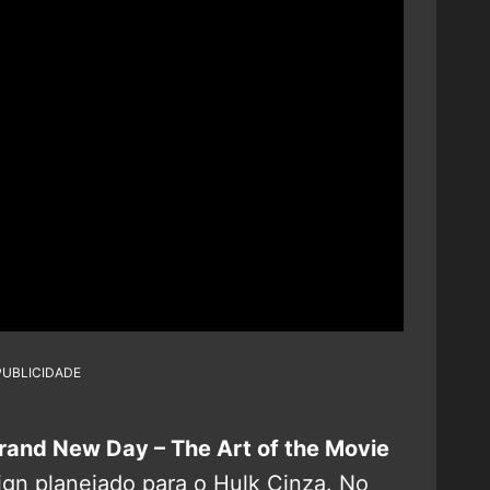
PUBLICIDADE
rand New Day – The Art of the Movie
gn planejado para o Hulk Cinza. No