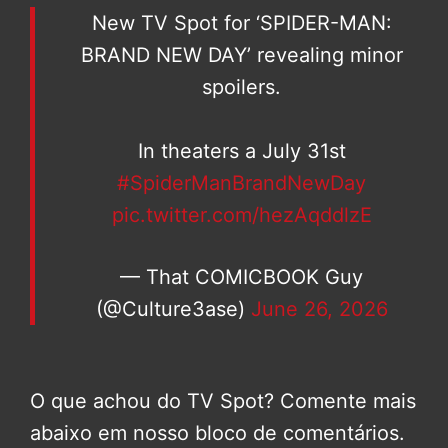
New TV Spot for ‘SPIDER-MAN:
BRAND NEW DAY’ revealing minor
spoilers.
In theaters a July 31st
#SpiderManBrandNewDay
pic.twitter.com/hezAqddlzE
— That COMICBOOK Guy
(@Culture3ase)
June 26, 2026
O que achou do TV Spot? Comente mais
abaixo em nosso bloco de comentários.