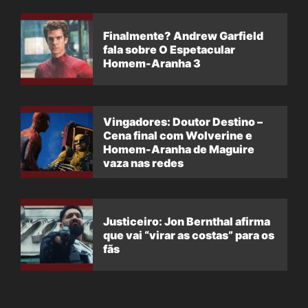
Finalmente? Andrew Garfield
fala sobre O Espetacular
Homem-Aranha 3
Vingadores: Doutor Destino –
Cena final com Wolverine e
Homem-Aranha de Maguire
vaza nas redes
Justiceiro: Jon Bernthal afirma
que vai “virar as costas” para os
fãs