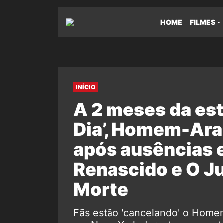
HOME
FILMES
INÍCIO
A 2 meses da est
Dia’, Homem-Ara
após ausências 
Renascido e O Ju
Morte
Fãs estão 'cancelando' o Home