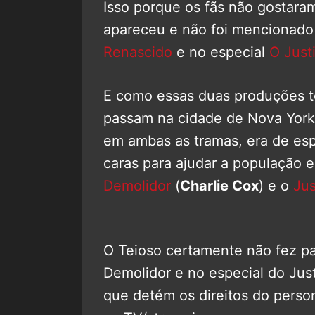
Isso porque os fãs não gostar
apareceu e não foi mencionad
Renascido
e no especial
O Just
E como essas duas produções te
passam na cidade de Nova York
em ambas as tramas, era de e
caras para ajudar a população 
Demolidor
(
Charlie Cox
) e o
Jus
O Teioso certamente não fez pa
Demolidor e no especial do Just
que detém os direitos do perso