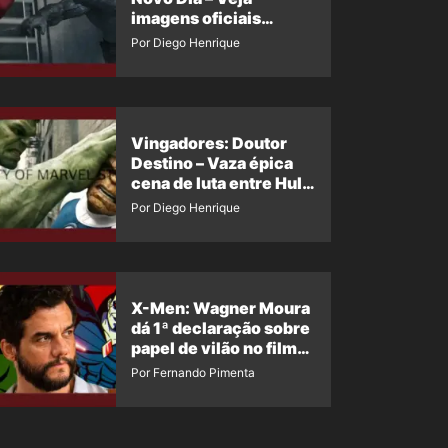
imagens oficiais
descartadas do Hulk
Por Diego Henrique
Cinza no filme
Vingadores: Doutor
Destino – Vaza épica
cena de luta entre Hulk
e o Coisa
Por Diego Henrique
X-Men: Wagner Moura
dá 1ª declaração sobre
papel de vilão no filme
da Marvel
Por Fernando Pimenta