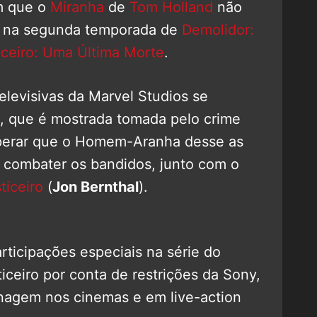
am que o
Miranha
de
Tom Holland
não
o na segunda temporada de
Demolidor:
iceiro: Uma Última Morte
.
levisivas da Marvel Studios se
, que é mostrada tomada pelo crime
sperar que o Homem-Aranha desse as
e combater os bandidos, junto com o
ticeiro
(
Jon Bernthal
).
rticipações especiais na série do
iceiro por conta de restrições da Sony,
nagem nos cinemas e em live-action