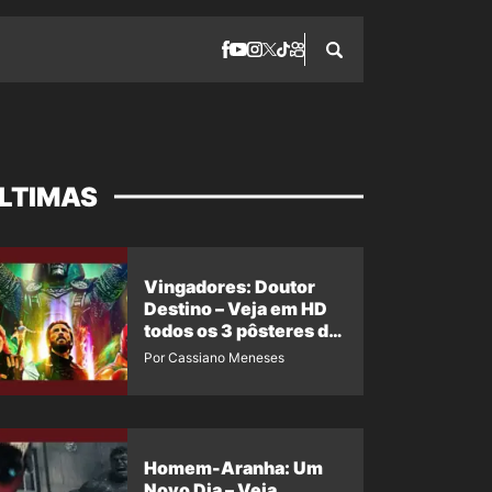
LTIMAS
Vingadores: Doutor
Destino – Veja em HD
todos os 3 pôsteres de
‘Doomsday’ + 1 imagem
Por Cassiano Meneses
oficial com os 26
heróis do filme
Homem-Aranha: Um
Novo Dia – Veja