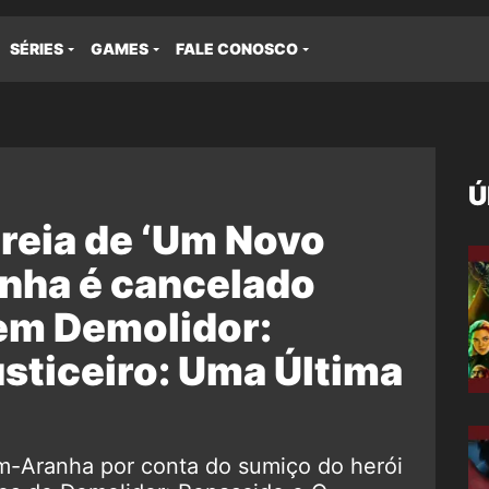
SÉRIES
GAMES
FALE CONOSCO
Ú
reia de ‘Um Novo
nha é cancelado
em Demolidor:
sticeiro: Uma Última
m-Aranha por conta do sumiço do herói