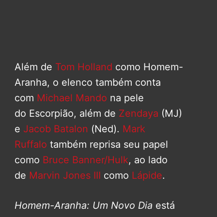
Além de
Tom Holland
como Homem-
Aranha, o elenco também conta
com
Michael Mando
na pele
do Escorpião, além de
Zendaya
(MJ)
e
Jacob Batalon
(Ned).
Mark
Ruffalo
também reprisa seu papel
como
Bruce Banner/Hulk
, ao lado
de
Marvin Jones III
como
Lápide
.
Homem-Aranha: Um Novo Dia
está