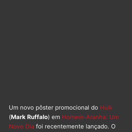
Um novo pôster promocional do
Hulk
(
Mark Ruffalo
) em
Homem-Aranha: Um
Novo Dia
foi recentemente lançado. O