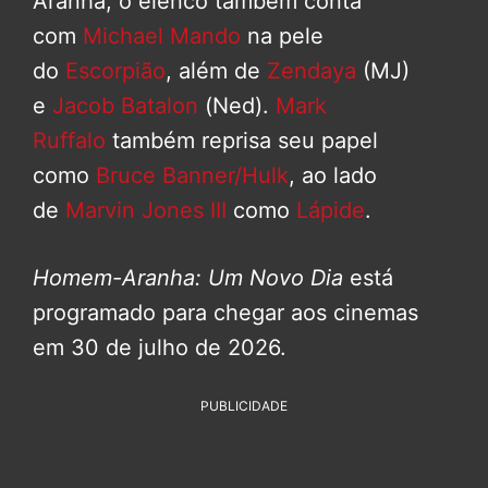
Aranha, o elenco também conta
com
Michael Mando
na pele
do
Escorpião
, além de
Zendaya
(MJ)
e
Jacob Batalon
(Ned).
Mark
Ruffalo
também reprisa seu papel
como
Bruce Banner/Hulk
, ao lado
de
Marvin Jones III
como
Lápide
.
Homem-Aranha: Um Novo Dia
está
programado para chegar aos cinemas
em 30 de julho de 2026.
PUBLICIDADE