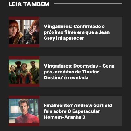
LEIA TAMBÉM
Vingadores: Confirmado o
próximo filme em que a Jean
Grey irá aparecer
Vingadores: Doomsday – Cena
pós-créditos de ‘Doutor
Destino’ é revelada
Finalmente? Andrew Garfield
fala sobre O Espetacular
Homem-Aranha 3