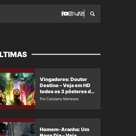
LTIMAS
Vingadores: Doutor
Destino – Veja em HD
todos os 3 pôsteres de
‘Doomsday’ + 1 imagem
Por Cassiano Meneses
oficial com os 26
heróis do filme
Homem-Aranha: Um
Novo Dia – Veja