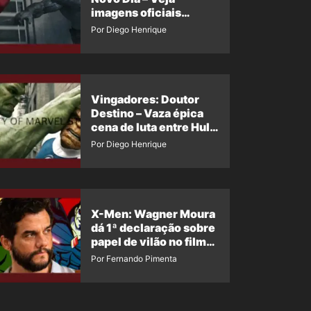
imagens oficiais
descartadas do Hulk
Por Diego Henrique
Cinza no filme
Vingadores: Doutor
Destino – Vaza épica
cena de luta entre Hulk
e o Coisa
Por Diego Henrique
X-Men: Wagner Moura
dá 1ª declaração sobre
papel de vilão no filme
da Marvel
Por Fernando Pimenta