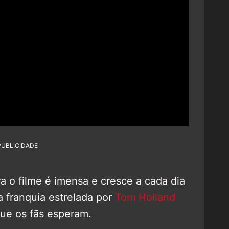
PUBLICIDADE
a o filme é imensa e cresce a cada dia
a franquia estrelada por
Tom Holland
ue os fãs esperam.