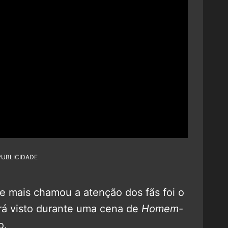
PUBLICIDADE
e mais chamou a atenção dos fãs foi o
erá visto durante uma cena de
Homem-
o.