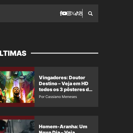
LTIMAS
Vingadores: Doutor
Destino – Veja em HD
todos os 3 pôsteres de
‘Doomsday’ + 1 imagem
Por Cassiano Meneses
oficial com os 26
heróis do filme
Homem-Aranha: Um
Novo Dia – Veja