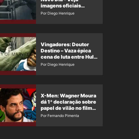
imagens oficiais
descartadas do Hulk
Por Diego Henrique
Cinza no filme
Vingadores: Doutor
Destino – Vaza épica
cena de luta entre Hulk
e o Coisa
Por Diego Henrique
X-Men: Wagner Moura
dá 1ª declaração sobre
papel de vilão no filme
da Marvel
Por Fernando Pimenta