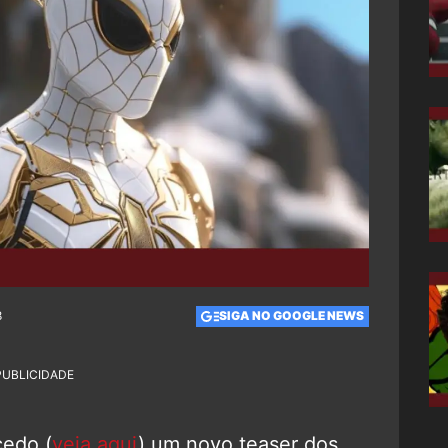
8
SIGA NO GOOGLE NEWS
PUBLICIDADE
cedo (
veja aqui
) um novo teaser dos