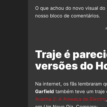
O que achou do novo visual do
nosso bloco de comentários.
Traje é parec
versões do 
Na internet, os fãs lembrara
Garfield
também teve um traje 
Aranha 2: A Ameaça de Electro
em
Um Novo Dia
. Compare: