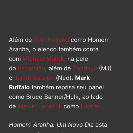
Além de
Tom Holland
como Homem-
Aranha, o elenco também conta
com
Michael Mando
na pele
do
Escorpião
, além de
Zendaya
(MJ)
e
Jacob Batalon
(Ned).
Mark
Ruffalo
também reprisa seu papel
como Bruce Banner/Hulk, ao lado
de
Marvin Jones III
como
Lápide
.
Homem-Aranha: Um Novo Dia
está