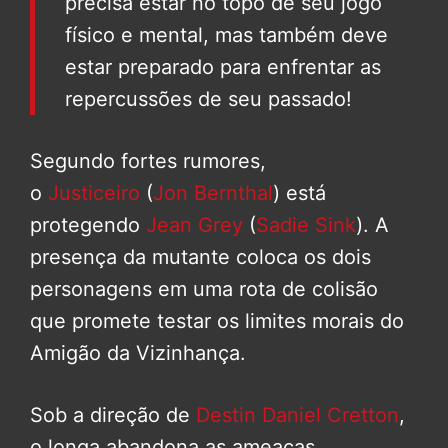
precisa estar no topo de seu jogo
físico e mental, mas também deve
estar preparado para enfrentar as
repercussões de seu passado!
Segundo fortes rumores,
o
Justiceiro
(
Jon Bernthal
) está
protegendo
Jean Grey
(
Sadie Sink
). A
presença da mutante coloca os dois
personagens em uma rota de colisão
que promete testar os limites morais do
Amigão da Vizinhança.
Sob a direção de
Destin Daniel Cretton
,
o longa abandona as ameaças