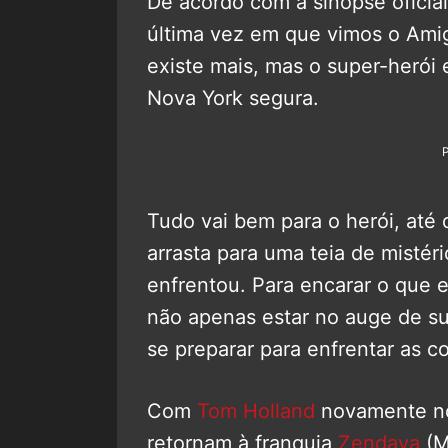
De acordo com a sinopse oficia
última vez em que vimos o Amig
existe mais, mas o super-herói
Nova York segura.
Tudo vai bem para o herói, até
arrasta para uma teia de mistér
enfrentou. Para encarar o que e
não apenas estar no auge de s
se preparar para enfrentar as 
Com
Tom Holland
novamente no
retornam à franquia
Zendaya
(M