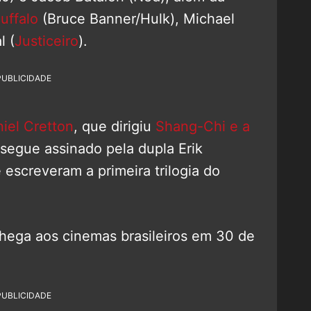
uffalo
(Bruce Banner/Hulk), Michael
l (
Justiceiro
).
PUBLICIDADE
iel Cretton
, que dirigiu
Shang-Chi e a
o segue assinado pela dupla Erik
screveram a primeira trilogia do
hega aos cinemas brasileiros em 30 de
PUBLICIDADE