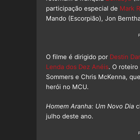
participação especial de
Mark R
Mando (Escorpião), Jon Berntha
O filme é dirigido por
Destin Dan
Lenda dos Dez Anéis
. O roteir
Sommers e Chris McKenna, que e
herói no MCU.
Homem Aranha: Um Novo Dia
c
julho deste ano.