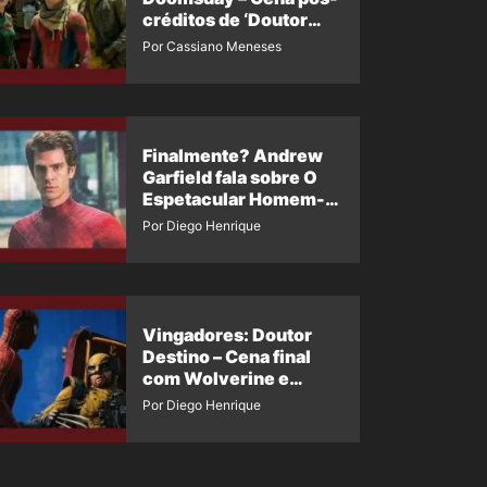
créditos de ‘Doutor
Destino’ é revelada
Por Cassiano Meneses
Finalmente? Andrew
Garfield fala sobre O
Espetacular Homem-
Aranha 3
Por Diego Henrique
Vingadores: Doutor
Destino – Cena final
com Wolverine e
Homem-Aranha de
Por Diego Henrique
Maguire vaza nas
redes