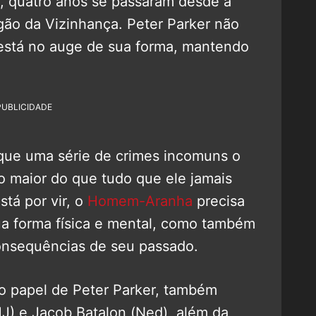
l, quatro anos se passaram desde a
ão da Vizinhança. Peter Parker não
 está no auge de sua forma, mantendo
PUBLICIDADE
 que uma série de crimes incomuns o
io maior do que tudo que ele jamais
stá por vir, o
Homem-Aranha
precisa
ua forma física e mental, como também
consequências de seu passado.
 papel de Peter Parker, também
J) e Jacob Batalon (Ned), além da