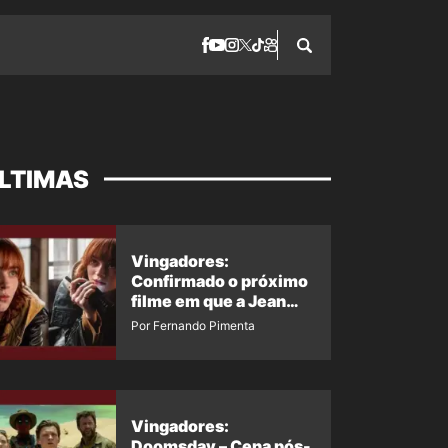
LTIMAS
Vingadores:
Confirmado o próximo
filme em que a Jean
Grey irá aparecer
Por Fernando Pimenta
Vingadores:
Doomsday – Cena pós-