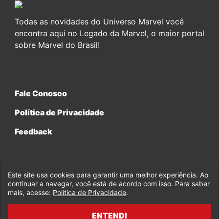
Todas as novidades do Universo Marvel você
encontra aqui no Legado da Marvel, o maior portal
sobre Marvel do Brasil!
Fale Conosco
Política de Privacidade
Feedback
Este site usa cookies para garantir uma melhor experiência. Ao
continuar a navegar, você está de acordo com isso. Para saber
© 2017-2026 Legado da Marvel, uma empresa da Legado
mais, acesse:
Política de Privacidade
.
Enterprises.
ENTENDI
fabiolobo