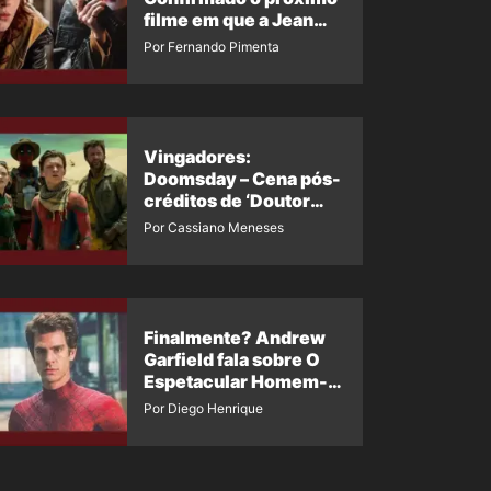
filme em que a Jean
Grey irá aparecer
Por Fernando Pimenta
Vingadores:
Doomsday – Cena pós-
créditos de ‘Doutor
Destino’ é revelada
Por Cassiano Meneses
Finalmente? Andrew
Garfield fala sobre O
Espetacular Homem-
Aranha 3
Por Diego Henrique