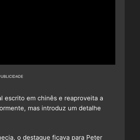
PUBLICIDADE
ial escrito em chinês e reaproveita a
iormente, mas introduz um detalhe
ecia, o destaque ficava para Peter