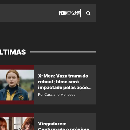
LTIMAS
X-Men: Vaza trama do
reboot; filme será
impactado pelas ações
de Jean Grey em
Por Cassiano Meneses
Homem-Aranha 4
Vingadores:
Confirmado o próximo