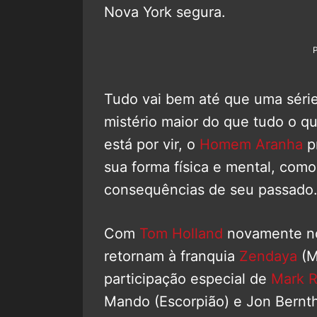
Nova York segura.
Tudo vai bem até que uma série
mistério maior do que tudo o qu
está por vir, o
Homem Aranha
p
sua forma física e mental, com
consequências de seu passado
Com
Tom Holland
novamente no
retornam à franquia
Zendaya
(M
participação especial de
Mark R
Mando (Escorpião) e Jon Bernth