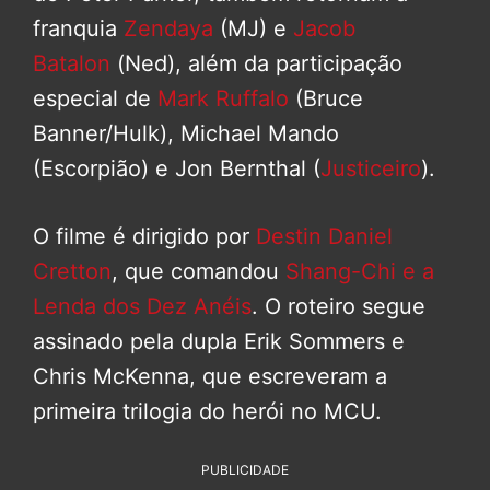
franquia
Zendaya
(MJ) e
Jacob
Batalon
(Ned), além da participação
especial de
Mark Ruffalo
(Bruce
Banner/Hulk), Michael Mando
(Escorpião) e Jon Bernthal (
Justiceiro
).
O filme é dirigido por
Destin Daniel
Cretton
, que comandou
Shang-Chi e a
Lenda dos Dez Anéis
. O roteiro segue
assinado pela dupla Erik Sommers e
Chris McKenna, que escreveram a
primeira trilogia do herói no MCU.
PUBLICIDADE