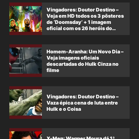
Vingadores: Doutor Destino –
Veja em HD todos os 3 pôsteres
de ‘Doomsday’ + 1 imagem
oficial com os 26 heróis do
filme
Homem-Aranha: Um Novo Dia –
Veja imagens oficiais
descartadas do Hulk Cinza no
filme
Vingadores: Doutor Destino –
Vaza épica cena de luta entre
Hulk e o Coisa
X-Men: Wagner Moura dá 1ª