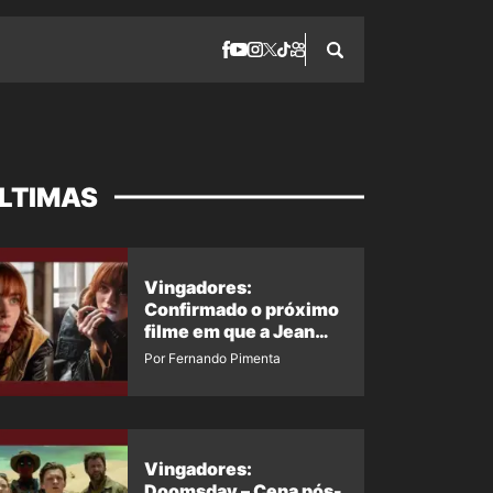
LTIMAS
Vingadores:
Confirmado o próximo
filme em que a Jean
Grey irá aparecer
Por Fernando Pimenta
Vingadores:
Doomsday – Cena pós-