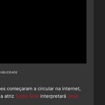
PUBLICIDADE
es começaram a circular na internet,
a atriz
Sadie Sink
interpretará
Jean