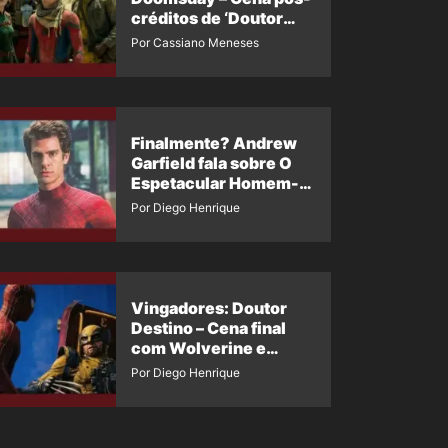
créditos de ‘Doutor
Destino’ é revelada
Por Cassiano Meneses
Finalmente? Andrew
Garfield fala sobre O
Espetacular Homem-
Aranha 3
Por Diego Henrique
Vingadores: Doutor
Destino – Cena final
com Wolverine e
Homem-Aranha de
Por Diego Henrique
Maguire vaza nas
redes