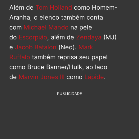
Além de
Tom Holland
como Homem-
Aranha, o elenco também conta
com
Michael Mando
na pele
do
Escorpião
, além de
Zendaya
(MJ)
e
Jacob Batalon
(Ned).
Mark
Ruffalo
também reprisa seu papel
como Bruce Banner/Hulk, ao lado
de
Marvin Jones III
como
Lápide
.
PUBLICIDADE