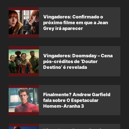
Vingadores: Confirmado o
próximo filme em que a Jean
Grey irá aparecer
Vingadores: Doomsday – Cena
pós-créditos de ‘Doutor
Destino’ é revelada
Finalmente? Andrew Garfield
fala sobre O Espetacular
Homem-Aranha 3