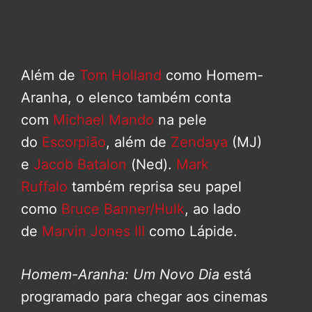
Além de
Tom Holland
como Homem-
Aranha, o elenco também conta
com
Michael Mando
na pele
do
Escorpião
, além de
Zendaya
(MJ)
e
Jacob Batalon
(Ned).
Mark
Ruffalo
também reprisa seu papel
como
Bruce Banner/Hulk
, ao lado
de
Marvin Jones III
como Lápide.
Homem-Aranha: Um Novo Dia
está
programado para chegar aos cinemas