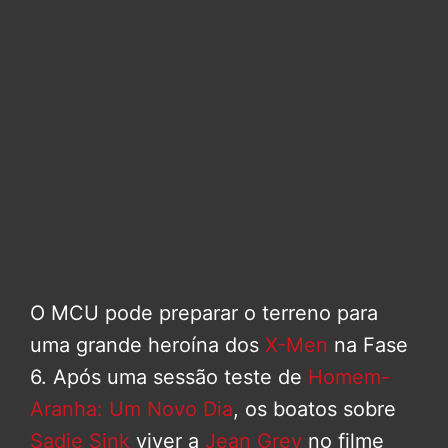
O MCU pode preparar o terreno para
uma grande heroína dos
X-Men
na Fase
6. Após uma sessão teste de
Homem-
Aranha: Um Novo Dia
, os boatos sobre
Sadie Sink
viver a
Jean Grey
no filme