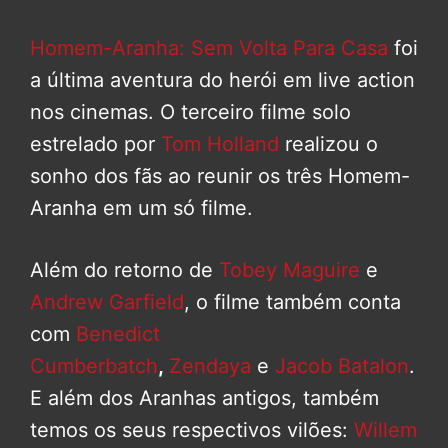
Homem-Aranha: Sem Volta Para Casa
foi
a última aventura do herói em live action
nos cinemas. O terceiro filme solo
estrelado por
Tom Holland
realizou o
sonho dos fãs ao reunir os três Homem-
Aranha em um só filme.
Além do retorno de
Tobey Maguire
e
Andrew Garfield
, o filme também conta
com
Benedict
Cumberbatch
,
Zendaya
e
Jacob Batalon
.
E além dos Aranhas antigos, também
temos os seus respectivos vilões:
Willem