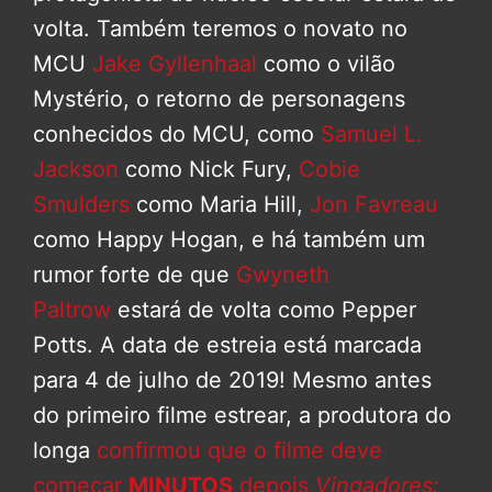
volta. Também teremos o novato no
MCU
Jake Gyllenhaal
como o vilão
Mystério, o retorno de personagens
conhecidos do MCU, como
Samuel L.
Jackson
como Nick Fury,
Cobie
Smulders
como Maria Hill,
Jon Favreau
como Happy Hogan, e há também um
rumor forte de que
Gwyneth
Paltrow
estará de volta como Pepper
Potts. A data de estreia está marcada
para 4 de julho de 2019! Mesmo antes
do primeiro filme estrear, a produtora do
longa
confirmou que o filme deve
começar
MINUTOS
depois
Vingadores: