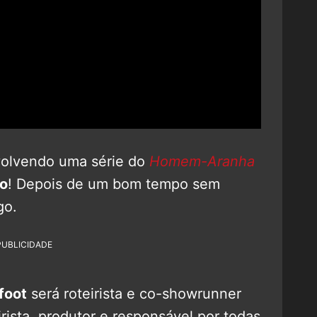
volvendo uma série do
Homem-Aranha
o
! Depois de um bom tempo sem
go.
PUBLICIDADE
foot
será roteirista e co-showrunner
irista, produtor e responsável por todas