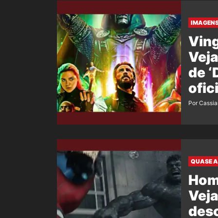
IMAGENS
Ving
Veja
de 
ofic
film
Por Cassi
QUASE A
Hom
Veja
desc