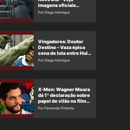
imagens oficiais
descartadas do Hulk
Por Diego Henrique
Cinza no filme
Vingadores: Doutor
Destino – Vaza épica
cena de luta entre Hulk
e o Coisa
Por Diego Henrique
X-Men: Wagner Moura
dá 1ª declaração sobre
papel de vilão no filme
da Marvel
Por Fernando Pimenta