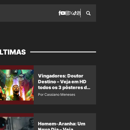
LTIMAS
Vingadores: Doutor
Destino – Veja em HD
todos os 3 pôsteres de
‘Doomsday’ + 1 imagem
Por Cassiano Meneses
oficial com os 26
heróis do filme
Homem-Aranha: Um
Novo Dia – Veja