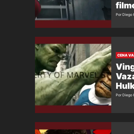
film
Por Diego 
CENA V
Ving
Vaza
Hulk
Por Diego 