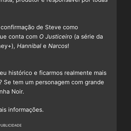
a confirmação de Steve como
 que conta com
O Justiceiro
(a série da
ney+),
Hannibal
e
Narcos
!
u histórico e ficarmos realmente mais
ie? Se tem um personagem com grande
nha Noir.
is informações.
PUBLICIDADE