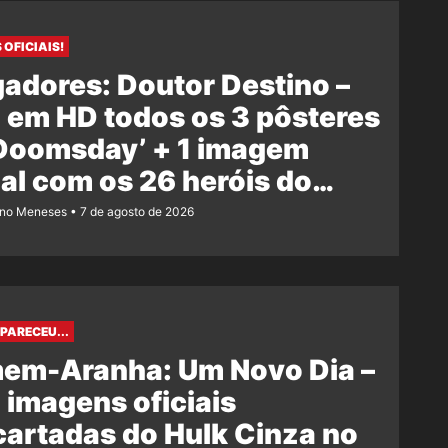
 OFICIAIS!
adores: Doutor Destino –
 em HD todos os 3 pôsteres
‘Doomsday’ + 1 imagem
ial com os 26 heróis do
e
ano Meneses
7 de agosto de 2026
PARECEU...
em-Aranha: Um Novo Dia –
 imagens oficiais
artadas do Hulk Cinza no