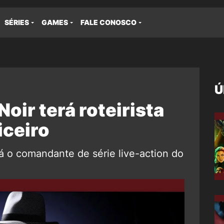
SÉRIES
GAMES
FALE CONOSCO
Ú
ir terá roteirista
iceiro
rá o comandante de série live-action do