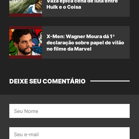
Vaza épica cena de luta entre
Hulk e o Coisa
X-Men: Wagner Moura dá 1ª
declaração sobre papel de vilão
no filme da Marvel
DEIXE SEU COMENTÁRIO
Nome:
E-
mail: