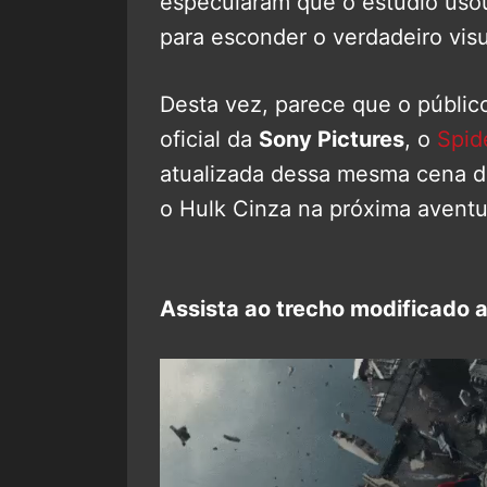
especularam que o estúdio uso
para esconder o verdadeiro vis
Desta vez, parece que o público 
oficial da
Sony Pictures
, o
Spid
atualizada dessa mesma cena do
o Hulk Cinza na próxima avent
Assista ao trecho modificado a