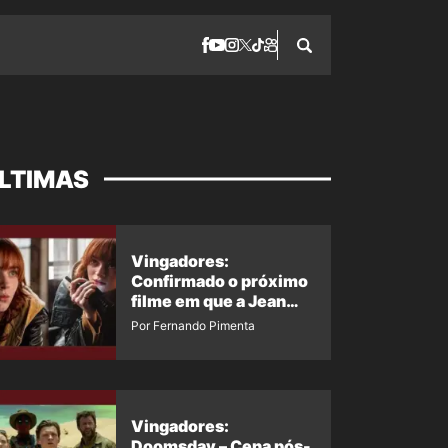
LTIMAS
Vingadores:
Confirmado o próximo
filme em que a Jean
Grey irá aparecer
Por Fernando Pimenta
Vingadores:
Doomsday – Cena pós-