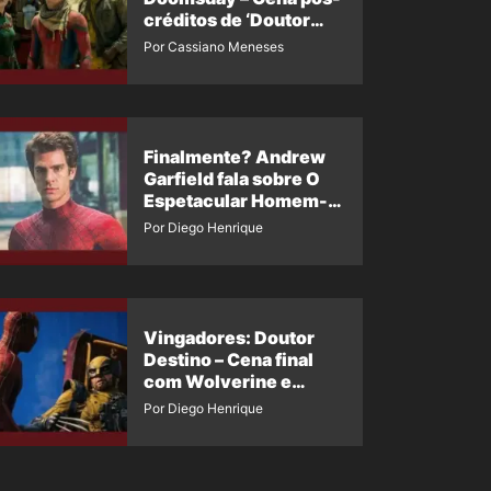
créditos de ‘Doutor
Destino’ é revelada
Por Cassiano Meneses
Finalmente? Andrew
Garfield fala sobre O
Espetacular Homem-
Aranha 3
Por Diego Henrique
Vingadores: Doutor
Destino – Cena final
com Wolverine e
Homem-Aranha de
Por Diego Henrique
Maguire vaza nas
redes