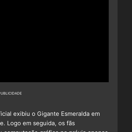
PUBLICIDADE
ficial exibiu o Gigante Esmeralda em
de. Logo em seguida, os fãs