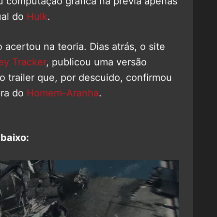
u computação gráfica na prévia apenas
ual do
Hulk
.
acertou na teoria. Dias atrás, o site
ey Tracker
, publicou uma versão
 trailer que, por descuido, confirmou
ura do
Homem-Aranha
.
baixo: