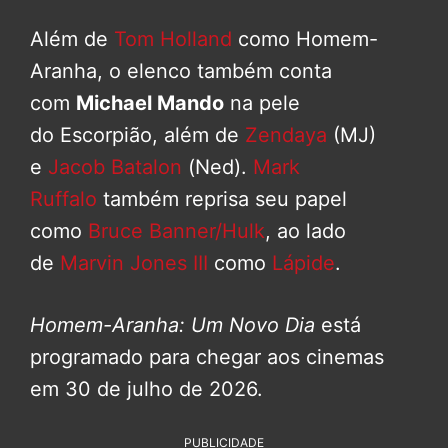
Além de
Tom Holland
como Homem-
Aranha, o elenco também conta
com
Michael Mando
na pele
do Escorpião, além de
Zendaya
(MJ)
e
Jacob Batalon
(Ned).
Mark
Ruffalo
também reprisa seu papel
como
Bruce Banner/Hulk
, ao lado
de
Marvin Jones III
como
Lápide
.
Homem-Aranha: Um Novo Dia
está
programado para chegar aos cinemas
em 30 de julho de 2026.
PUBLICIDADE