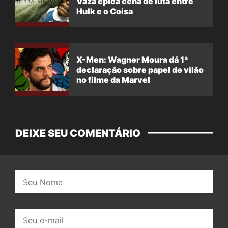
Vaza épica cena de luta entre
Hulk e o Coisa
X-Men: Wagner Moura dá 1ª
declaração sobre papel de vilão
no filme da Marvel
DEIXE SEU COMENTÁRIO
Nome:
E-
mail: