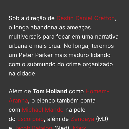
Sob a direção de
Destin Daniel Cretton
,
o longa abandona as ameaças
multiversais para focar em uma narrativa
urbana e mais crua. No longa, teremos
um Peter Parker mais maduro lidando
com o submundo do crime organizado
na cidade.
Além de
Tom Holland
como
Homem-
Aranha
, o elenco também conta
com
Michael Mando
na pele
do
Escorpião
, além de
Zendaya
(MJ)
e
Jacob Batalon
(Ned).
Mark