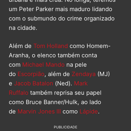
um Peter Parker mais maduro lidando
com o submundo do crime organizado
na cidade.
Além de
Tom Holland
como Homem-
Aranha, o elenco também conta
com
Michael Mando
na pele
do
Escorpião
, além de
Zendaya
(MJ)
e
Jacob Batalon
(Ned).
Mark
Ruffalo
também reprisa seu papel
como Bruce Banner/Hulk, ao lado
de
Marvin Jones III
como
Lápide
.
PUBLICIDADE