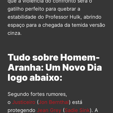
que a violência do confronto será o
gatilho perfeito para quebrar a
estabilidade do Professor Hulk, abrindo
espaço para a chegada da temida versão
cinza.
Tudo sobre Homem-
Aranha: Um Novo Dia
logo abaixo:
Segundo fortes rumores,
o
Justiceiro
(
Jon Bernthal
) está
protegendo
Jean Grey
(
Sadie Sink
). A