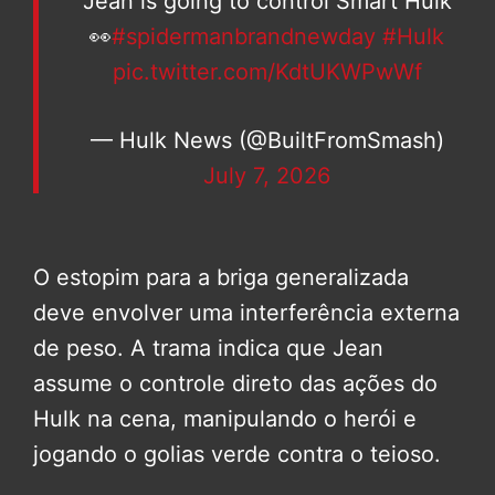
Jean is going to control Smart Hulk
👀
#spidermanbrandnewday
#Hulk
pic.twitter.com/KdtUKWPwWf
— Hulk News (@BuiltFromSmash)
July 7, 2026
O estopim para a briga generalizada
deve envolver uma interferência externa
de peso. A trama indica que Jean
assume o controle direto das ações do
Hulk na cena, manipulando o herói e
jogando o golias verde contra o teioso.