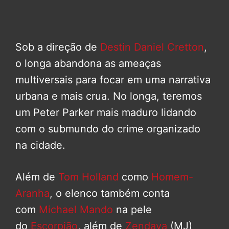
Sob a direção de
Destin Daniel Cretton
,
o longa abandona as ameaças
multiversais para focar em uma narrativa
urbana e mais crua. No longa, teremos
um Peter Parker mais maduro lidando
com o submundo do crime organizado
na cidade.
Além de
Tom Holland
como
Homem-
Aranha
, o elenco também conta
com
Michael Mando
na pele
do
Escorpião
, além de
Zendaya
(MJ)