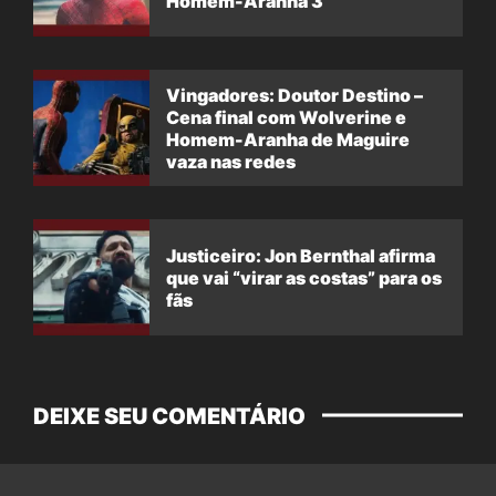
Homem-Aranha 3
Vingadores: Doutor Destino –
Cena final com Wolverine e
Homem-Aranha de Maguire
vaza nas redes
Justiceiro: Jon Bernthal afirma
que vai “virar as costas” para os
fãs
DEIXE SEU COMENTÁRIO