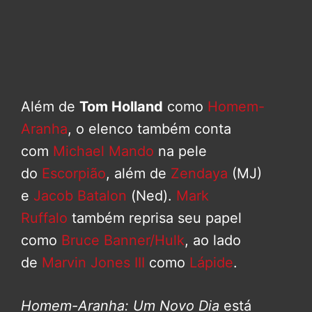
Além de
Tom Holland
como
Homem-
Aranha
, o elenco também conta
com
Michael Mando
na pele
do
Escorpião
, além de
Zendaya
(MJ)
e
Jacob Batalon
(Ned).
Mark
Ruffalo
também reprisa seu papel
como
Bruce Banner/Hulk
, ao lado
de
Marvin Jones III
como
Lápide
.
Homem-Aranha: Um Novo Dia
está