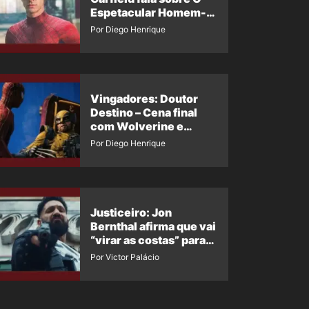
Espetacular Homem-
Aranha 3
Por Diego Henrique
Vingadores: Doutor
Destino – Cena final
com Wolverine e
Homem-Aranha de
Por Diego Henrique
Maguire vaza nas
redes
Justiceiro: Jon
Bernthal afirma que vai
“virar as costas” para
os fãs
Por Victor Palácio