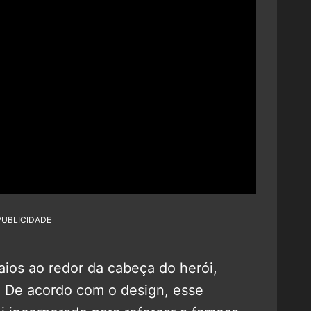
PUBLICIDADE
aios ao redor da cabeça do herói,
. De acordo com o design, esse