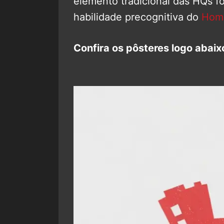
elemento tradicional das HQs fo
habilidade precognitiva do
Hom
Confira os pôsteres logo abaix