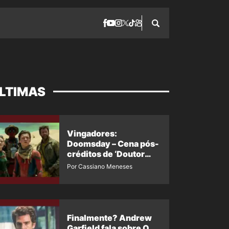
LTIMAS
Vingadores:
Doomsday – Cena pós-
créditos de ‘Doutor
Destino’ é revelada
Por Cassiano Meneses
Finalmente? Andrew
Garfield fala sobre O