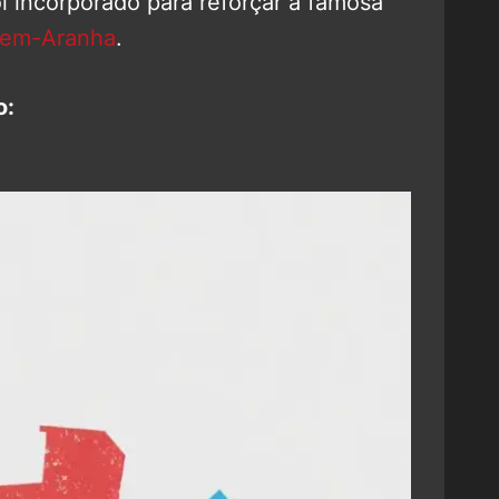
i incorporado para reforçar a famosa
em-Aranha
.
o: