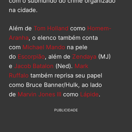
com o submundo do crime organizado
na cidade.
Além de
Tom Holland
como
Homem-
Aranha
, o elenco também conta
com
Michael Mando
na pele
do
Escorpião
, além de
Zendaya
(MJ)
e
Jacob Batalon
(Ned).
Mark
Ruffalo
também reprisa seu papel
como Bruce Banner/Hulk, ao lado
de
Marvin Jones III
como
Lápide
.
PUBLICIDADE