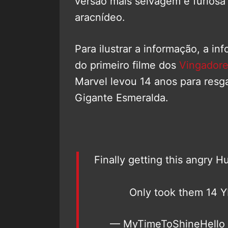
versão mais selvagem e furios
aracnídeo.
Para ilustrar a informação, a i
do primeiro filme dos
Vingador
Marvel levou 14 anos para resga
Gigante Esmeralda.
Finally getting this angry 
Only took them 14 
— MyTimeToShineHello