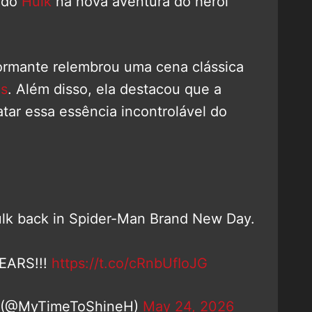
a do
Hulk
na nova aventura do herói
nformante relembrou uma cena clássica
es
. Além disso, ela destacou que a
tar essa essência incontrolável do
Hulk back in Spider-Man Brand New Day.
YEARS!!!
https://t.co/cRnbUfIoJG
 (@MyTimeToShineH)
May 24, 2026