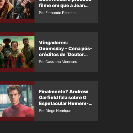
filme em que a Jean
Grey irá aparecer
Por Fernando Pimenta
Vingadores:
Doomsday – Cena pós-
créditos de ‘Doutor
Destino’ é revelada
Por Cassiano Meneses
Finalmente? Andrew
Garfield fala sobre O
Espetacular Homem-
Aranha 3
Por Diego Henrique