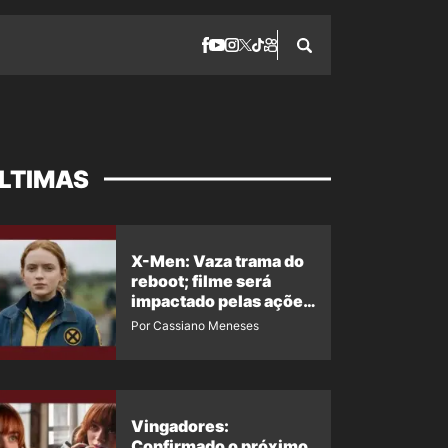
LTIMAS
X-Men: Vaza trama do
reboot; filme será
impactado pelas ações
de Jean Grey em
Por Cassiano Meneses
Homem-Aranha 4
Vingadores:
Confirmado o próximo