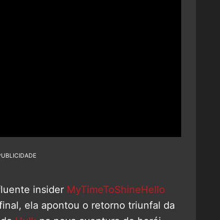
PUBLICIDADE
fluente insider
MyTimeToShineHello
nal, ela apontou o retorno triunfal da