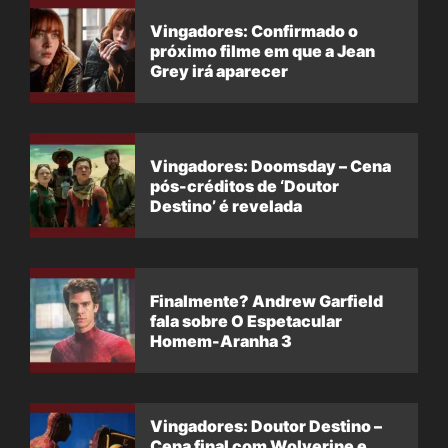
Vingadores: Confirmado o
próximo filme em que a Jean
Grey irá aparecer
Vingadores: Doomsday – Cena
pós-créditos de ‘Doutor
Destino’ é revelada
Finalmente? Andrew Garfield
fala sobre O Espetacular
Homem-Aranha 3
Vingadores: Doutor Destino –
Cena final com Wolverine e