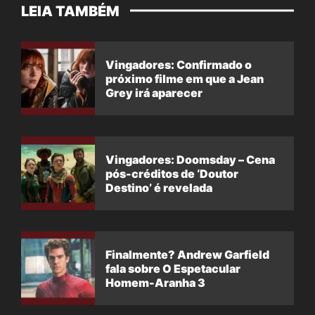
LEIA TAMBÉM
Vingadores: Confirmado o
próximo filme em que a Jean
Grey irá aparecer
Vingadores: Doomsday – Cena
pós-créditos de ‘Doutor
Destino’ é revelada
Finalmente? Andrew Garfield
fala sobre O Espetacular
Homem-Aranha 3