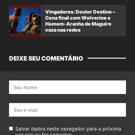
Vingadores: Doutor Destino –
Cena final com Wolverine e
Homem-Aranha de Maguire
vaza nas redes
DEIXE SEU COMENTÁRIO
Nome:
E-
mail:
Salvar dados neste navegador para a próxima
vez que eu for comentar.