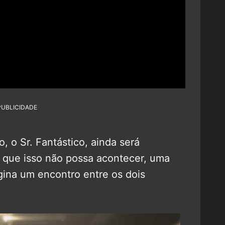
PUBLICIDADE
o, o Sr. Fantástico, ainda será
 que isso não possa acontecer, uma
gina um encontro entre os dois