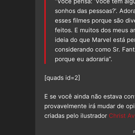
“Você pensa: ‘Você tem alg
sonhos das pessoas?’. Adora
esses filmes porque são di
feitos. E muitos dos meus a
ideia do que Marvel está p
considerando como Sr. Fant
porque eu adoraria”.
[quads id=2]
E se você ainda não estava con
provavelmente irá mudar de opin
criadas pelo ilustrador
Christ A