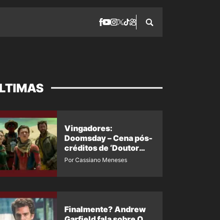
LTIMAS
Vingadores:
Doomsday – Cena pós-
créditos de ‘Doutor
Destino’ é revelada
Por Cassiano Meneses
Finalmente? Andrew
Garfield fala sobre O