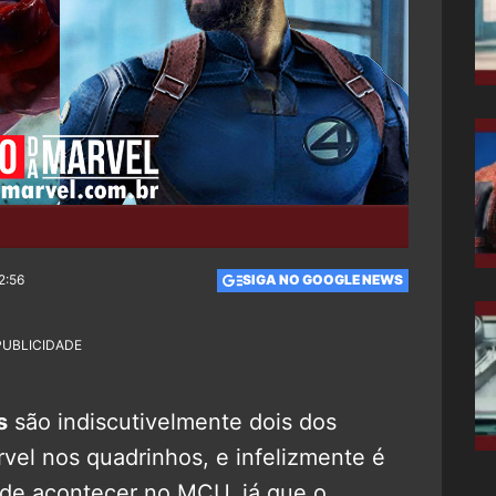
2:56
SIGA NO GOOGLE NEWS
PUBLICIDADE
s
são indiscutivelmente dois dos
vel nos quadrinhos, e infelizmente é
de acontecer no MCU, já que o