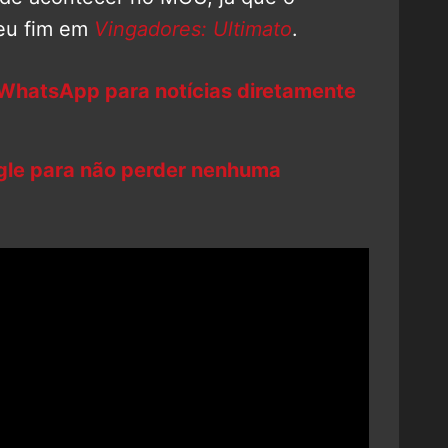
eu fim em
Vingadores: Ultimato
.
 WhatsApp para notícias diretamente
ogle para não perder nenhuma