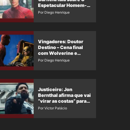
Espetacular Homem-
Aranha 3
Por Diego Henrique
Vingadores: Doutor
Destino – Cena final
com Wolverine e
Homem-Aranha de
Por Diego Henrique
Maguire vaza nas
redes
Justiceiro: Jon
Bernthal afirma que vai
“virar as costas” para
os fãs
Por Victor Palácio