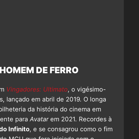
 HOMEM DE FERRO
 em
Vingadores: Ultimato
, o vigésimo-
s, lançado em abril de 2019. O longa
ilheteria da história do cinema em
mente para
Avatar
em 2021. Recordes à
o Infinito
, e se consagrou como o fim
 do MCU que fora iniciada com o