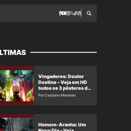
LTIMAS
Vingadores: Doutor
Destino – Veja em HD
todos os 3 pôsteres de
‘Doomsday’ + 1 imagem
Por Cassiano Meneses
oficial com os 26
heróis do filme
Homem-Aranha: Um
Novo Dia – Veja