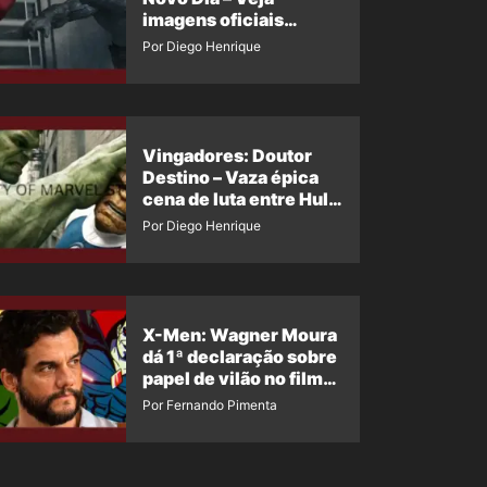
imagens oficiais
descartadas do Hulk
Por Diego Henrique
Cinza no filme
Vingadores: Doutor
Destino – Vaza épica
cena de luta entre Hulk
e o Coisa
Por Diego Henrique
X-Men: Wagner Moura
dá 1ª declaração sobre
papel de vilão no filme
da Marvel
Por Fernando Pimenta