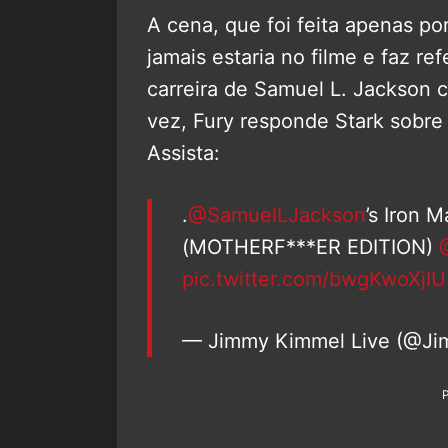
A cena, que foi feita apenas po
jamais estaria no filme e faz ref
carreira de Samuel L. Jackson
vez, Fury responde Stark sobre
Assista:
.
@SamuelLJackson
’s Iron 
(MOTHERF***ER EDITION)
pic.twitter.com/bwgKwoXjIU
— Jimmy Kimmel Live (@J