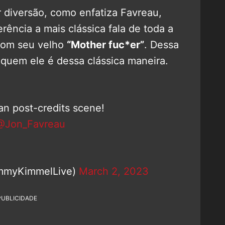
r diversão, como enfatiza Favreau,
erência a mais clássica fala de toda a
 com seu velho
“Mother fuc*er”
. Dessa
 quem ele é dessa clássica maneira.
Man post-credits scene!
@Jon_Favreau
immyKimmelLive)
March 2, 2023
PUBLICIDADE