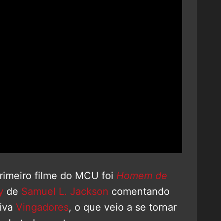
primeiro filme do MCU foi
Homem de
y
de
Samuel L. Jackson
comentando
tiva
Vingadores
, o que veio a se tornar