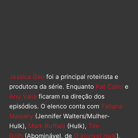
Jessica Gao
foi a principal roteirista e
produtora da série. Enquanto
Kat Coiro
e
Anu Valia
ficaram na direção dos
episódios. O elenco conta com
Tatiana
Maslany
(Jennifer Walters/Mulher-
Hulk),
Mark Ruffalo
(Hulk),
Tim
Roth
(Abominável, de
O Incrível Hulk
),