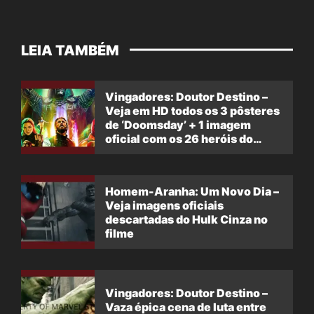
LEIA TAMBÉM
Vingadores: Doutor Destino –
Veja em HD todos os 3 pôsteres
de ‘Doomsday’ + 1 imagem
oficial com os 26 heróis do
filme
Homem-Aranha: Um Novo Dia –
Veja imagens oficiais
descartadas do Hulk Cinza no
filme
Vingadores: Doutor Destino –
Vaza épica cena de luta entre