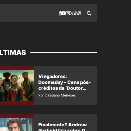
LTIMAS
Vingadores:
Doomsday – Cena pós-
créditos de ‘Doutor
Destino’ é revelada
Por Cassiano Meneses
Finalmente? Andrew
Garfield fala sobre O