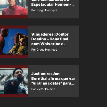
Espetacular Homem-
Aranha 3
Por Diego Henrique
Vingadores: Doutor
Destino – Cena final
com Wolverine e
Homem-Aranha de
Por Diego Henrique
Maguire vaza nas
redes
Justiceiro: Jon
Bernthal afirma que vai
“virar as costas” para
os fãs
Por Victor Palácio