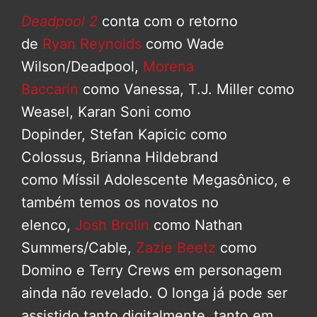
Deadpool 2
conta com o retorno
de
Ryan Reynolds
como Wade
Wilson/Deadpool,
Morena
Baccarin
como Vanessa, T.J. Miller como
Weasel, Karan Soni como
Dopinder, Stefan Kapicic como
Colossus, Brianna Hildebrand
como Míssil Adolescente Megasônico, e
também temos os novatos no
elenco,
Josh Brolin
como Nathan
Summers/Cable,
Zazie Beetz
como
Domino e Terry Crews em personagem
ainda não revelado. O longa já pode ser
assistido tanto digitalmente, tanto em