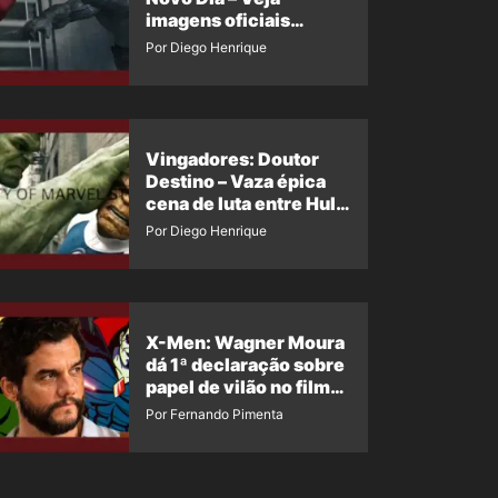
imagens oficiais
descartadas do Hulk
Por Diego Henrique
Cinza no filme
Vingadores: Doutor
Destino – Vaza épica
cena de luta entre Hulk
e o Coisa
Por Diego Henrique
X-Men: Wagner Moura
dá 1ª declaração sobre
papel de vilão no filme
da Marvel
Por Fernando Pimenta