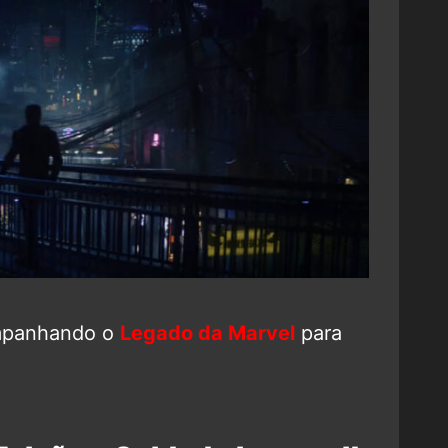
mpanhando o
Legado da Marvel
para