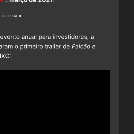
PUBLICIDADE
evento anual para investidores, a
ram o primeiro trailer de
Falcão e
IXO: