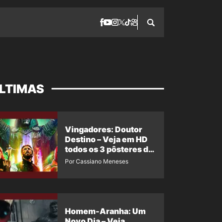
LTIMAS
Vingadores: Doutor
Destino – Veja em HD
todos os 3 pôsteres de
‘Doomsday’ + 1 imagem
Por Cassiano Meneses
oficial com os 26
heróis do filme
Homem-Aranha: Um
Novo Dia – Veja