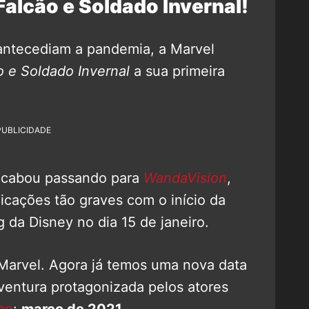
 Falcão e Soldado Invernal!
antecediam a pandemia, a Marvel
o e Soldado Invernal
a sua primeira
PUBLICIDADE
acabou passando para
WandaVision
,
icações tão graves com o início da
 da Disney no dia 15 de janeiro.
Marvel. Agora já temos uma nova data
 aventura protagonizada pelos atores
an
:
março de 2021
.