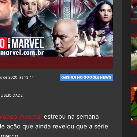
o de 2020, às 13:41
SIGA NO GOOGLE NEWS
PUBLICIDADE
oldado Invernal
estreou na semana
e ação que ainda revelou que a série
 março.