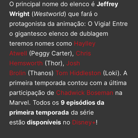
O principal nome do elenco é
Jeffrey
Wright
(
Westworld
) que fará o
protagonista da animação: O Vigia! Entre
o gigantesco elenco de dublagem
teremos nomes como
Haylley
Atwell
(Peggy Carter),
Chris
Hemsworth
(Thor),
Josh
Brolin
(Thanos)
Tom Hiddleston
(Loki). A
primeira temporada contou com a última
participação de
Chadwick Boseman
na
Marvel. Todos os
9 episódios da
primeira temporada
da série
estão
disponíveis
no
Disney+
!