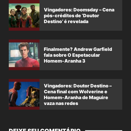
Vingadores: Doomsday – Cena
pós-créditos de ‘Doutor
Destino’ é revelada
Finalmente? Andrew Garfield
fala sobre O Espetacular
Homem-Aranha 3
Vingadores: Doutor Destino –
Cena final com Wolverine e
Homem-Aranha de Maguire
vaza nas redes