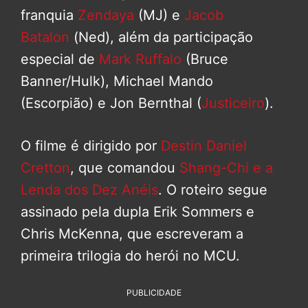
franquia
Zendaya
(MJ) e
Jacob
Batalon
(Ned), além da participação
especial de
Mark Ruffalo
(Bruce
Banner/Hulk), Michael Mando
(Escorpião) e Jon Bernthal (
Justiceiro
).
O filme é dirigido por
Destin Daniel
Cretton
, que comandou
Shang-Chi e a
Lenda dos Dez Anéis
. O roteiro segue
assinado pela dupla Erik Sommers e
Chris McKenna, que escreveram a
primeira trilogia do herói no MCU.
PUBLICIDADE