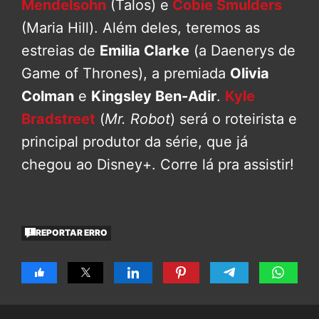
Mendelsohn
(Talos) e
Cobie Smulders
(Maria Hill). Além deles, teremos as
estreias de
Emilia Clarke
(a Daenerys de
Game of Thrones), a premiada
Olivia
Colman
e
Kingsley Ben-Adir
.
Kyle
Bradstreet
(
Mr. Robot
) será o roteirista e
principal produtor da série, que já
chegou ao Disney+. Corre lá pra assistir!
REPORTAR ERRO