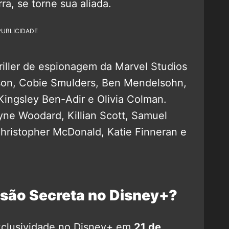
ra, se torne sua aliada.
PUBLICIDADE
hriller de espionagem da Marvel Studios
kson, Cobie Smulders, Ben Mendelsohn,
Kingsley Ben-Adir e Olivia Colman.
yne Woodard, Killian Scott, Samuel
ristopher McDonald, Katie Finneran e
asão Secreta no Disney+?
xclusividade no Disney+ em
21 de