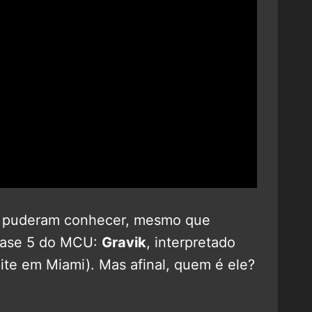
 fãs puderam conhecer, mesmo que
 fase 5 do MCU:
Gravik
, interpretado
te em Miami). Mas afinal, quem é ele?