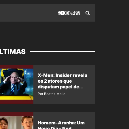
LTIMAS
X-Men: Insider revela
os 2 atores que
disputam papel de
Professor X
Por Beatriz Mello
Homem-Aranha: Um
Novo Dia – Ned