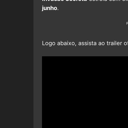
junho
.
Logo abaixo, assista ao trailer of