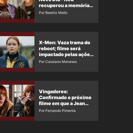
recuperou a memória?
Ator quebra o silêncio
Por Beatriz Mello
X-Men: Vaza trama do
reboot; filme será
impactado pelas ações
de Jean Grey em
Por Cassiano Meneses
Homem-Aranha 4
Vingadores:
Confirmado o próximo
filme em que a Jean
Grey irá aparecer
Por Fernando Pimenta