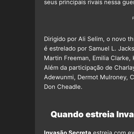
seus principais rivais nessa guer
Dirigido por Ali Selim, o novo t
é estrelado por Samuel L. Jac
Martin Freeman, Emilia Clarke, 
Além da participação de Charla
Adewunmi, Dermot Mulroney, Ch
Don Cheadle.
Quando estreia Inv
Invasão Secreta
estreia com e