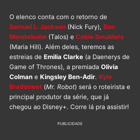
O elenco conta com o retorno de
Samuel L. Jackson
(Nick Fury),
Ben
Mendelsohn
(Talos) e
Cobie Smulders
(Maria Hill). Além deles, teremos as
estreias de
Emilia Clarke
(a Daenerys de
Game of Thrones), a premiada
Olivia
Colman
e
Kingsley Ben-Adir
.
Kyle
Bradstreet
(
Mr. Robot
) será o roteirista e
principal produtor da série, que já
chegou ao Disney+. Corre lá pra assistir!
PUBLICIDADE