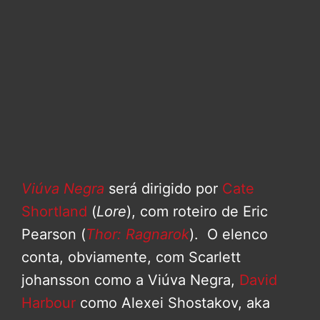
Viúva Negra
será dirigido por
Cate
Shortland
(
Lore
), com roteiro de Eric
Pearson (
Thor: Ragnarok
). O elenco
conta, obviamente, com Scarlett
johansson como a Viúva Negra,
David
Harbour
como Alexei Shostakov, aka