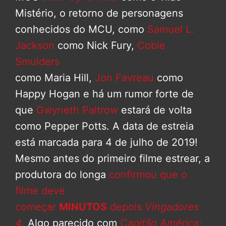
Mistério, o retorno de personagens
conhecidos do MCU, como
Samuel L.
Jackson
como Nick Fury,
Cobie
Smulders
como Maria Hill,
Jon Favreau
como
Happy Hogan e há um rumor forte de
que
Gwyneth Paltrow
estará de volta
como Pepper Potts. A data de estreia
está marcada para 4 de julho de 2019!
Mesmo antes do primeiro filme estrear, a
produtora do longa
confirmou que o
filme deve
começar
MINUTOS
depois
Vingadores
4
.
Algo parecido com
Capitão América: