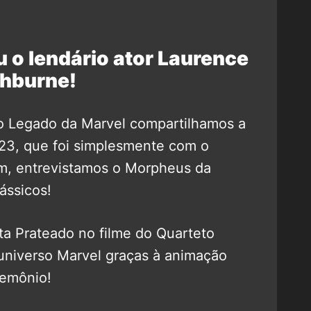
 o lendário ator Laurence
shburne!
o Legado da Marvel compartilhamos a
023, que foi simplesmente com o
im, entrevistamos o Morpheus da
lássicos!
sta Prateado no filme do Quarteto
 universo Marvel graças à animação
Demônio!