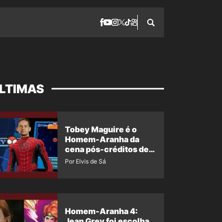
LTIMAS
Tobey Maguire é o
Homem-Aranha da
cena pós-créditos de
Um Novo Dia?
Por Elvis de Sá
Homem-Aranha 4:
Jean Grey foi escolha