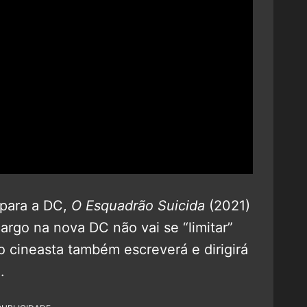
 para a DC,
O Esquadrão Suicida
(2021)
cargo na nova DC não vai se “limitar”
o cineasta também escreverá e dirigirá
.