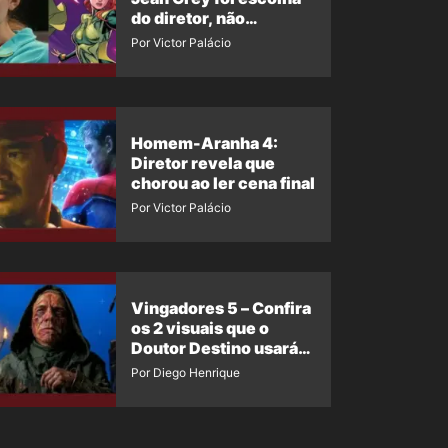
do diretor, não
imposição da Marvel
Por Victor Palácio
Homem-Aranha 4:
Diretor revela que
chorou ao ler cena final
Por Victor Palácio
Vingadores 5 – Confira
os 2 visuais que o
Doutor Destino usará
no filme
Por Diego Henrique