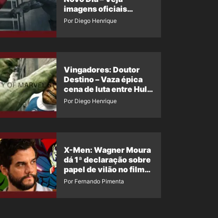
imagens oficiais
descartadas do Hulk
Por Diego Henrique
Cinza no filme
Vingadores: Doutor
Destino – Vaza épica
cena de luta entre Hulk
e o Coisa
Por Diego Henrique
X-Men: Wagner Moura
dá 1ª declaração sobre
papel de vilão no filme
da Marvel
Por Fernando Pimenta