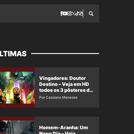
LTIMAS
Vingadores: Doutor
Destino – Veja em HD
todos os 3 pôsteres de
‘Doomsday’ + 1 imagem
Por Cassiano Meneses
oficial com os 26
heróis do filme
Homem-Aranha: Um
Novo Dia – Veja